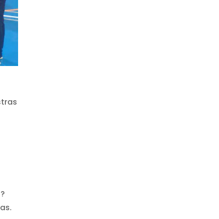
stras
d?
as.