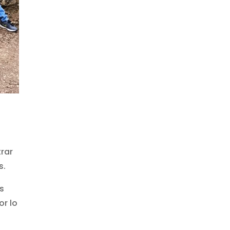
trar
s.
s
or lo
a