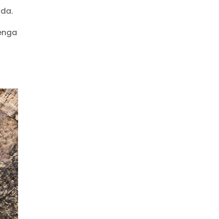
ida.
tenga