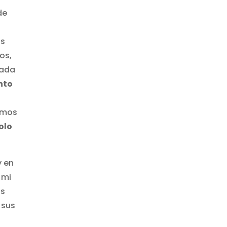
de
is
os,
Cada
nto
imos
olo
y en
 mi
us
 sus