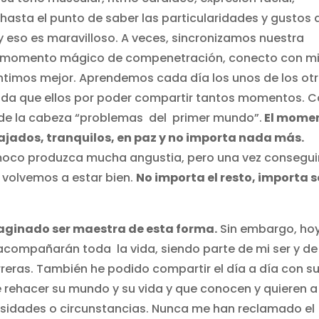
hasta el punto de saber las particularidades y gustos 
 eso es maravilloso. A veces, sincronizamos nuestra
el momento mágico de compenetración, conecto con m
ntimos mejor. Aprendemos cada día los unos de los otr
ada que ellos por poder compartir tantos momentos. 
de la cabeza “problemas del primer mundo”.
El mome
elajados, tranquilos, en paz y no importa nada más.
moco produzca mucha angustia, pero una vez consegu
 volvemos a estar bien.
No importa el resto, importa s
aginado ser maestra de esta forma.
Sin embargo, ho
acompañarán toda la vida, siendo parte de mi ser y de
rreras. También he podido compartir el día a día con s
e rehacer su mundo y su vida y que conocen y quieren a
sidades o circunstancias. Nunca me han reclamado el