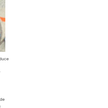
oduce
r
 de
s