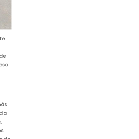
te
 de
ceso
más
cia
e,
es