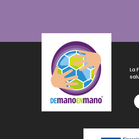
La 
sal