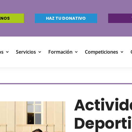
ANOS
HAZ TU DONATIVO
os
Servicios
Formación
Competiciones
Activi
Deport