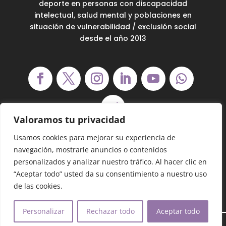
deporte en personas con discapacidad
intelectual, salud mental y poblaciones en
situación de vulnerabilidad / exclusión social
desde el año 2013
Valoramos tu privacidad
Usamos cookies para mejorar su experiencia de
navegación, mostrarle anuncios o contenidos
personalizados y analizar nuestro tráfico. Al hacer clic en
“Aceptar todo” usted da su consentimiento a nuestro uso
Dona con Bizum:
09975
de las cookies.
Copiar código
Personalizar
Rechazar todo
Aceptar todo
Demanoenmano® – Todos los derechos