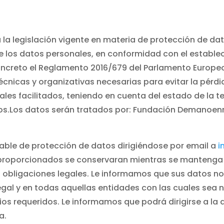
 legislación vigente en materia de protección de dato
e los datos personales, en conformidad con el estableci
ncreto el Reglamento 2016/679 del Parlamento Europeo 
cnicas y organizativas necesarias para evitar la pérdi
les facilitados, teniendo en cuenta del estado de la te
tos.Los datos serán tratados por: Fundación Demanoenm
able de protección de datos dirigiéndose por email a
i
proporcionados se conservaran mientras se mantenga l
 obligaciones legales. Le informamos que sus datos no 
egal y en todas aquellas entidades con las cuales sea n
icios requeridos. Le informamos que podrá dirigirse a 
a.