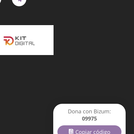
Dona con Bizum:
09975
Copiar código