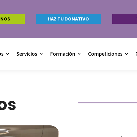
ANOS
HAZ TU DONATIVO
os
Servicios
Formación
Competiciones
os