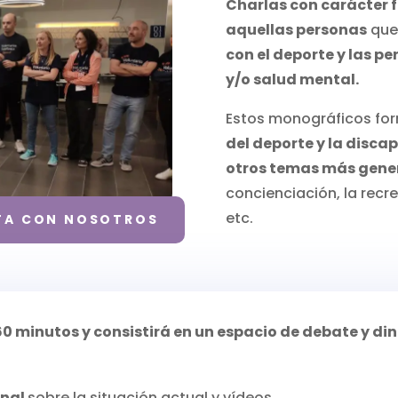
Charlas con carácter 
aquellas personas
que 
con el deporte y las p
y/o salud mental.
Estos monográficos fo
del deporte y la disc
otros temas más gene
concienciación, la recre
etc.
A CON NOSOTROS
60 minutos y consistirá en un espacio de debate y di
onal
sobre la situación actual y vídeos.