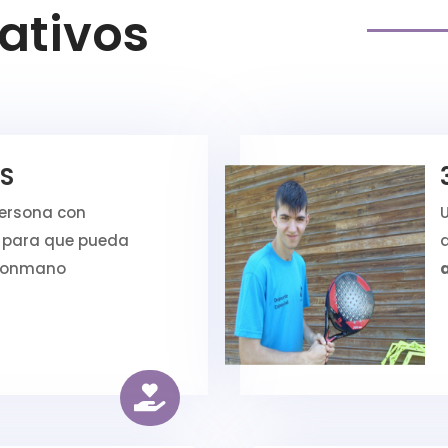
ativos
ES
ersona con
 para que pueda
alonmano
