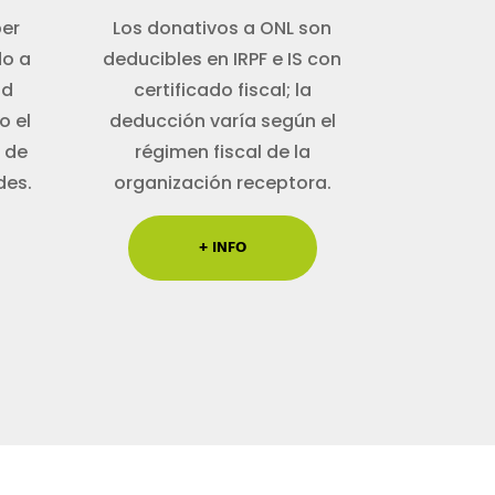
ber
Los donativos a ONL son
do a
deducibles en IRPF e IS con
ad
certificado fiscal; la
o el
deducción varía según el
 de
régimen fiscal de la
des.
organización receptora.
+ INFO