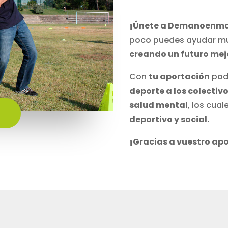
¡Únete a Demanoenman
poco puedes ayudar m
creando un futuro mej
Con
tu aportación
podr
deporte a los colectiv
salud mental
, los cua
deportivo y social.
¡Gracias a vuestro ap