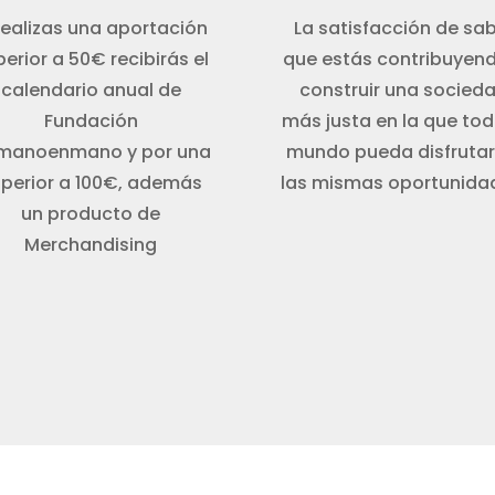
 realizas una aportación
La satisfacción de sa
erior a 50€ recibirás el
que estás contribuyen
calendario anual de
construir una socied
Fundación
más justa en la que tod
manoenmano y por una
mundo pueda disfrutar
perior a 100€, además
las mismas oportunida
un producto de
Merchandising