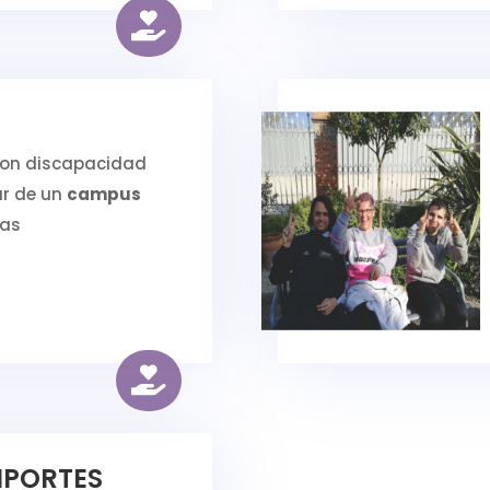

con discapacidad
ar de un
campus
ías

MPORTES