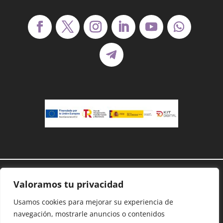
Demanoenmano® – Todos los derechos
Valoramos tu privacidad
reservados©
Protección de datos
–
Cookies
–
Accesibilidad
–
Usamos cookies para mejorar su experiencia de
Mapa Web
navegación, mostrarle anuncios o contenidos