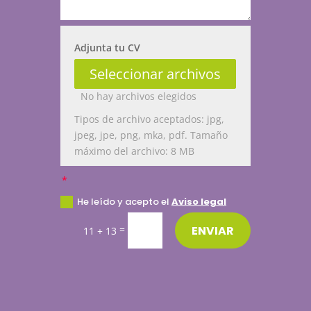
Adjunta tu CV
Seleccionar archivos
No hay archivos elegidos
Tipos de archivo aceptados: jpg,
jpeg, jpe, png, mka, pdf. Tamaño
máximo del archivo: 8 MB
He leído y acepto el
Aviso legal
ENVIAR
=
11 + 13