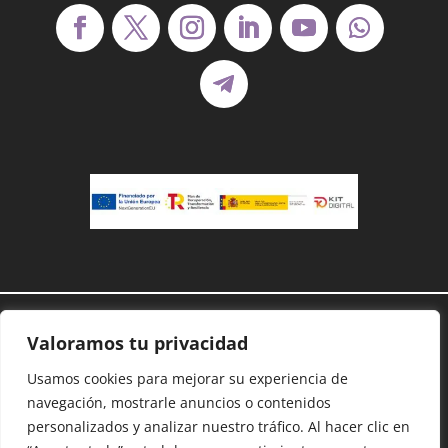
Demanoenmano® – Todos los derechos
Valoramos tu privacidad
reservados©
Protección de datos
–
Cookies
–
Accesibilidad
–
Usamos cookies para mejorar su experiencia de
Mapa Web
navegación, mostrarle anuncios o contenidos
personalizados y analizar nuestro tráfico. Al hacer clic en