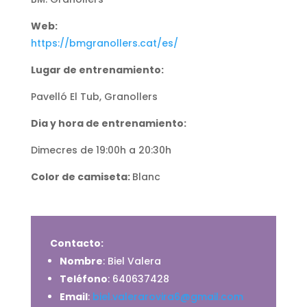
Web:
https://bmgranollers.cat/es/
Lugar de entrenamiento:
Pavelló El Tub, Granollers
Dia y hora de entrenamiento:
Dimecres de 19:00h a 20:30h
Color de camiseta:
Blanc
Contacto:
Nombre
: Biel Valera
Teléfono
: 640637428
Email
:
biel.valerarovira6@gmail.com