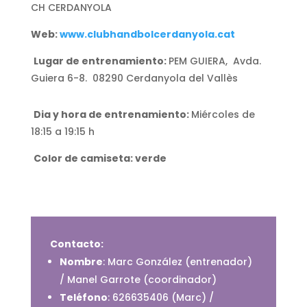
CH CERDANYOLA
Web:
www.clubhandbolcerdanyola.cat
Lugar de entrenamiento:
PEM GUIERA, Avda.
Guiera 6-8. 08290 Cerdanyola del Vallès
Dia y hora de entrenamiento:
M
iércoles de
18:15 a 19:15 h
Color de camiseta: verde
Contacto:
Nombre
:
Marc González (entrenador)
/ Manel Garrote (coordinador)
Teléfono
:
626635406 (Marc) /