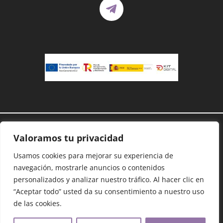
Demanoenmano® – Todos los derechos
Valoramos tu privacidad
reservados©
Usamos cookies para mejorar su experiencia de
Protección de datos
–
Cookies
–
Accesibilidad
–
Mapa Web
navegación, mostrarle anuncios o contenidos
personalizados y analizar nuestro tráfico. Al hacer clic en
“Aceptar todo” usted da su consentimiento a nuestro uso
Dona con Bizum:
09975
de las cookies.
Copiar código