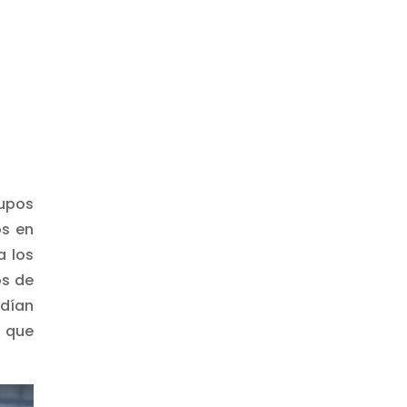
rupos
os en
a los
os de
odían
s que