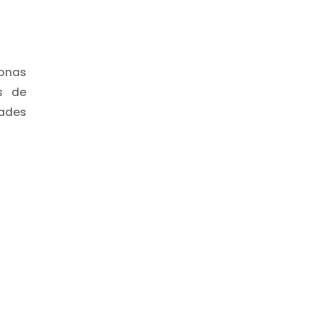
onas
s de
ades