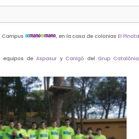
l I Campus
, en la casa de colonias
El Pinata
os equipos de
Aspasur
y
Canigó
del
Grup Catalònia