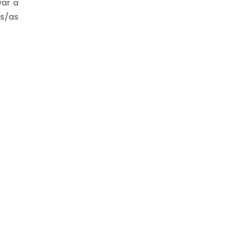
var a
s/as