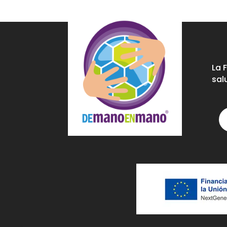
La 
sal