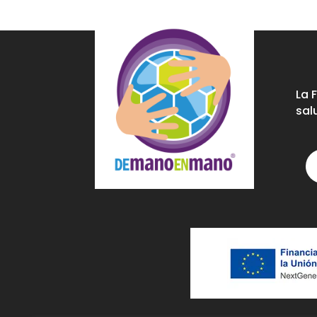
La 
sal