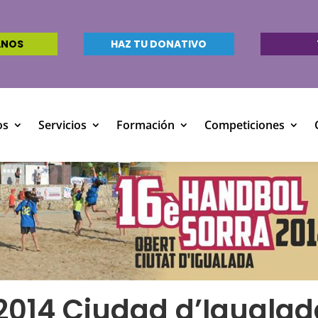
ANOS
HAZ TU DONATIVO
os
Servicios
Formación
Competiciones
2014 Ciudad d’Igualad