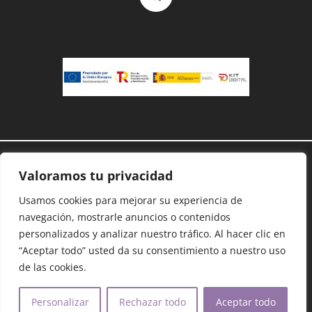
Demanoenmano® – Todos los derechos
Valoramos tu privacidad
reservados©
Usamos cookies para mejorar su experiencia de
Protección de datos
–
Cookies
–
Accesibilidad
–
Mapa Web
navegación, mostrarle anuncios o contenidos
personalizados y analizar nuestro tráfico. Al hacer clic en
“Aceptar todo” usted da su consentimiento a nuestro uso
Dona con Bizum:
09975
de las cookies.
Copiar código
Personalizar
Rechazar todo
Aceptar todo