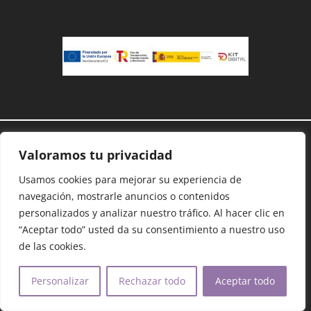
Demanoenmano® – Todos los derechos
Valoramos tu privacidad
reservados©
Protección de datos
–
Cookies
–
Accesibilidad
–
Usamos cookies para mejorar su experiencia de
Mapa Web
navegación, mostrarle anuncios o contenidos
personalizados y analizar nuestro tráfico. Al hacer clic en
“Aceptar todo” usted da su consentimiento a nuestro uso
Dona con Bizum:
09975
de las cookies.
Copiar código
Personalizar
Rechazar todo
Aceptar todo