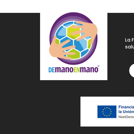
La 
sal