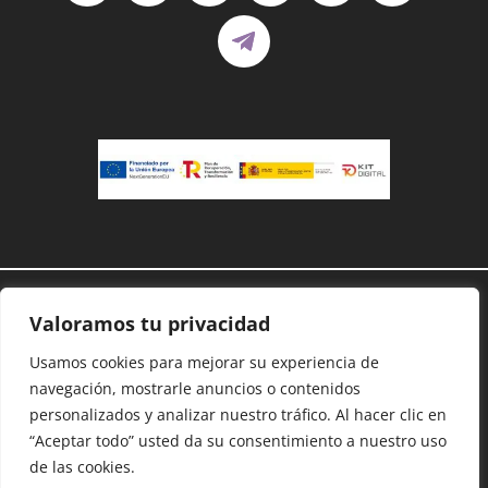
Demanoenmano® – Todos los derechos
Valoramos tu privacidad
reservados©
Protección de datos
–
Cookies
–
Accesibilidad
–
Usamos cookies para mejorar su experiencia de
Mapa Web
navegación, mostrarle anuncios o contenidos
personalizados y analizar nuestro tráfico. Al hacer clic en
“Aceptar todo” usted da su consentimiento a nuestro uso
Dona con Bizum:
09975
de las cookies.