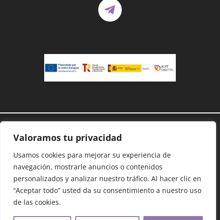
Demanoenmano® – Todos los derechos
Valoramos tu privacidad
reservados©
Protección de datos
–
Cookies
–
Accesibilidad
–
Usamos cookies para mejorar su experiencia de
Mapa Web
navegación, mostrarle anuncios o contenidos
personalizados y analizar nuestro tráfico. Al hacer clic en
“Aceptar todo” usted da su consentimiento a nuestro uso
Dona con Bizum:
09975
de las cookies.
Copiar código