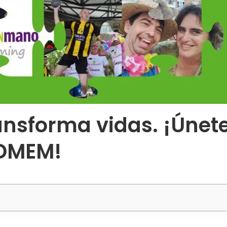
ansforma vidas. ¡Únet
 DMEM!