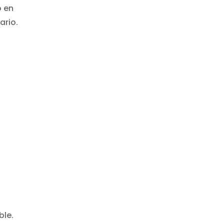
o en
ario.
ble.