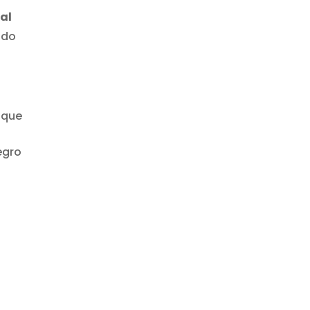
al
ndo
 que
egro