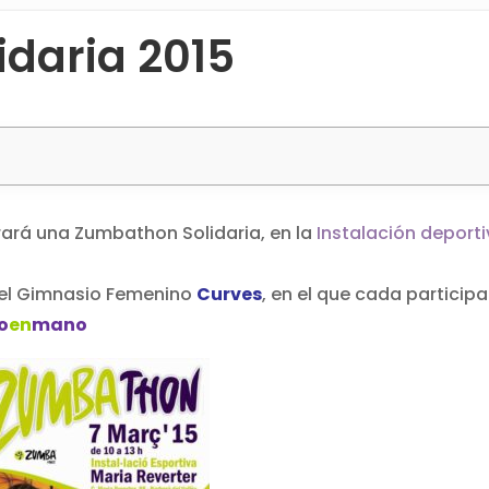
daria 2015
ebrará una Zumbathon Solidaria, en la
Instalación deport
r el Gimnasio Femenino
Curves
, en el que cada particip
o
en
mano