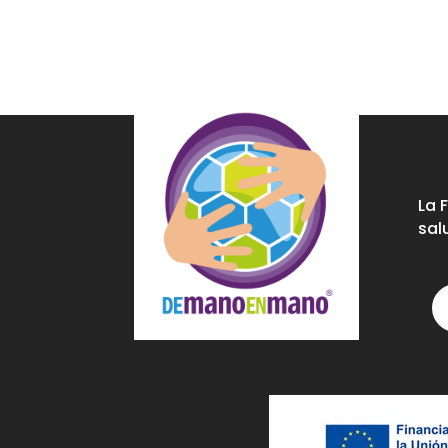
La 
sal