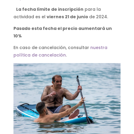
ALMUERZO +
La fecha límite de inscripción
para la
MONITORES
actividad es el
viernes 21 de junio
de 2024.
55 €
Pasado esta fecha el precio aumentará un
10%
AUTOCAR +
Total, dependencia (1-
1)
ALMUERZO +
En caso de cancelación, consultar
nuestra
MONITORES
política de cancelación
.
120 €
AUTOCAR +
Monitor
acompañamiento
ALMUERZO +
MONITORES
30 €