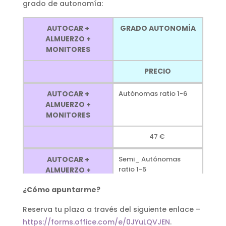
grado de autonomía:
CONCEPTO
Partido de Voley
AUTOCAR +
GRADO AUTONOMÍA
HORARIO
De 12:30h a 13:30h
ALMUERZO +
MONITORES
CONCEPTO
Tiempo libre para
disfrutar la playa
PRECIO
HORARIO
De 13:30h a 14:30h
AUTOCAR +
Autónomas ratio 1-6
ALMUERZO +
CONCEPTO
Hora de la comida
MONITORES
HORARIO
De 14:30h a 14:45h
47 €
CONCEPTO
Vuelta a casa
AUTOCAR +
Semi_ Autónomas
ratio 1-5
ALMUERZO +
HORARIO
De 14:30h a 16h
MONITORES
¿Cómo apuntarme?
CONCEPTO
Llegada al lugar de
50 €
salida y finalización
Reserva tu plaza a través del siguiente enlace –
de actividad
https://forms.office.com/e/0JYuLQVJEN
.
AUTOCAR +
Dependientes ratio 1-3