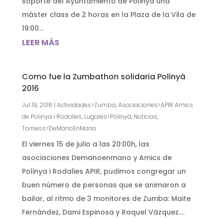
soporte del Ayuntamiento de Polinyà una
máster class de 2 horas en la Plaza de la Vila de
19:00...
LEER MÁS
Como fue la Zumbathon solidaria Polinyà
2016
Jul 19, 2016
|
Actividades>Zumba
,
Asociaciones>APIR Amics
de Polinya i Rodalies
,
Lugares>Polinyà
,
Noticias
,
Torneos>DeManoEnMano
El viernes 15 de julio a las 20:00h, las
asociaciones Demanoenmano y Amics de
Polinya i Rodalies APIR, pudimos congregar un
buen número de personas que se animaron a
bailar, al ritmo de 3 monitores de Zumba: Maite
Fernández, Dami Espinosa y Raquel Vázquez....