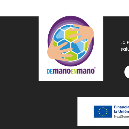
La 
sal