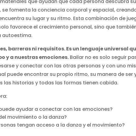
on materiales que ayudan que cada persona descubra s
, se fomenta la conciencia corporal y espacial, creand
cuentra su lugar y su ritmo. Esta combinación de jue
olo favorece el crecimiento personal, sino que tambié
a autoestima.
es, barreras ni requisitos. Es un lenguaje universal q
po y a nuestras emociones.
Bailar no es solo seguir pa
presarse y conectar con las otras personas y con uno m
al puede encontrar su propio ritmo, su manera de ser 
 las historias y todas las formas tienen cabida.
ora:
 puede ayudar a conectar con las emociones?
 del movimiento o la danza?
onas tengan acceso a la danza y el movimiento?