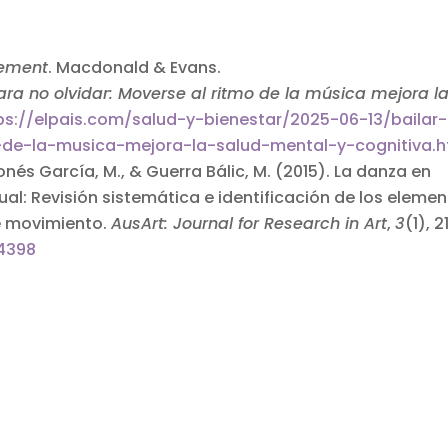
vement
. Macdonald & Evans.
ara no olvidar: Moverse al ritmo de la música mejora l
ps://elpais.com/salud-y-bienestar/2025-06-13/bailar-
-de-la-musica-mejora-la-salud-mental-y-cognitiva.h
bonés García, M., & Guerra Bálic, M. (2015). La danza en
al: Revisión sistemática e identificación de los eleme
e movimiento.
AusArt: Journal for Research in Art
,
3
(1), 
14398