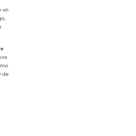
u
o un
go,
n
ue
sos
ismo
y de