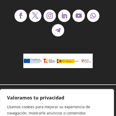
Demanoenmano® – Todos los derechos
Valoramos tu privacidad
reservados©
Protección de datos
–
Cookies
–
Accesibilidad
–
Usamos cookies para mejorar su experiencia de
Mapa Web
navegación, mostrarle anuncios o contenidos