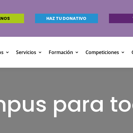
ANOS
HAZ TU DONATIVO
os
Servicios
Formación
Competiciones
pus para t