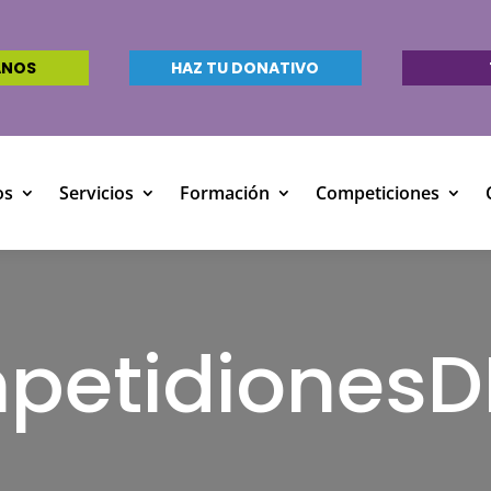
ANOS
HAZ TU DONATIVO
os
Servicios
Formación
Competiciones
petidiones