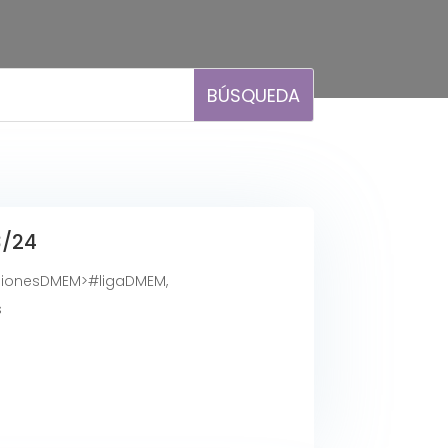
/24
ionesDMEM>#ligaDMEM
,
s