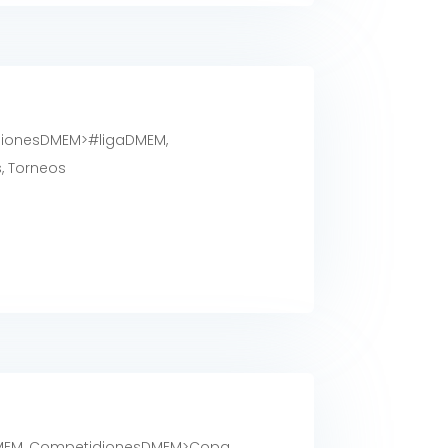
ionesDMEM>#ligaDMEM
,
s
,
Torneos
MEM
,
CompetidionesDMEM>Copa